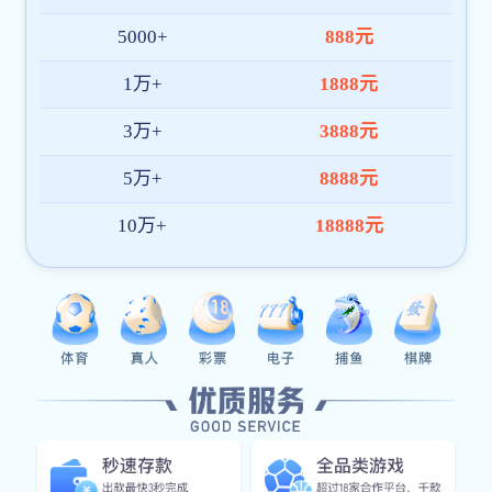
斯米特是一名备受瞩目的年轻前锋，近年来在阿尔克
马尔的表现可圈可点。他以出色的速度和敏锐的进攻
嗅觉赢得了不少赞誉。在过去一个赛季中，他不仅为
球队打入了多个关键进球，还展现出了较强的助攻能
力，这让他成为了球队进攻体系中的重要一环。
此外，斯米特在比赛中的战术理解能力也颇具潜力。
他能够灵活应对不同战术要求，与队友之间形成良好
的配合，使得他的进攻威胁更加明显。这种多面手属
性，让他成为众多顶级俱乐部眼中的“香饽饽”。
随着本赛季接近尾声，各大俱乐部开始寻求新鲜血液
来提升实力，而斯米特正好契合这一需求。他不仅年
轻有为，还拥有巨大的成长空间，因此其身价也水涨
船高。