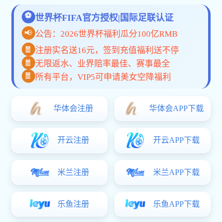
数据从这里开始
覆盖实时赛事、专业数据、高清视频，
牛八体育
首页APP
与网页版为您提供便捷的体育服务。
APP下载
网页版入口
首页
/
体育新闻
/ 正文
2026-05-29 01:15
108 次阅读
阿尔克马尔与门德斯洽谈斯米特转会皇马