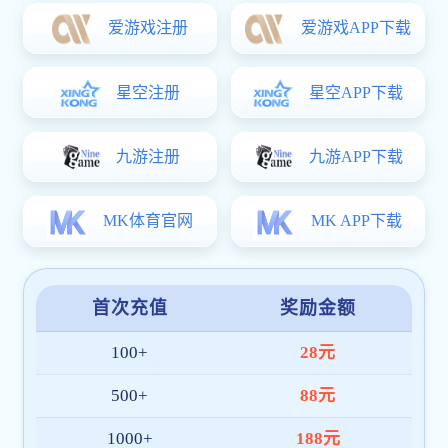
巴萨均表现出浓厚兴趣
在欧洲足球转会市场上，球员的流动性一直是各大俱
乐部关注的焦点。最近，荷兰球队阿尔克马尔与著名
经纪人门德斯正在积极洽谈年轻前锋斯米特的转会事
宜。这一消息引起了包括皇家马德里和巴塞罗那在内
的多家豪门俱乐部的浓厚兴趣。本文将从四个方面详
细分析这一转会动态，包括斯米特的个人表现、阿尔
克马尔的卖价策略、门德斯作为经纪人的作用，以及
皇马和巴萨对斯米特可能带来的影响与未来展望。
1、斯米特的个人表现