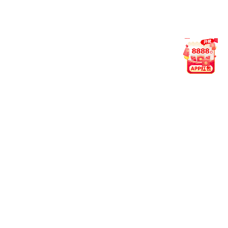
压力，希望能够尽早锁定人才以占据先机。
皇马会因其财力雄厚而成为竞标者之一，他们希望借
助此机会进一步巩固自身在欧冠舞台上的竞争力。而
巴萨则面临重建压力，也急需注入新鲜血液来提升整
体实力。在这种情况下，两队均愿意为了争夺这位年
轻前锋展开激烈竞争。
这种双雄争霸局面使得整个转会过程愈发复杂，不仅
涉及到价格问题，还有可能影响到双方今后的战略布
局。因此，无论最终结果如何，这场围绕着斯米特展
开的争夺战都将成为夏季转会市场的一大亮点，引发
广泛关注。
总结：