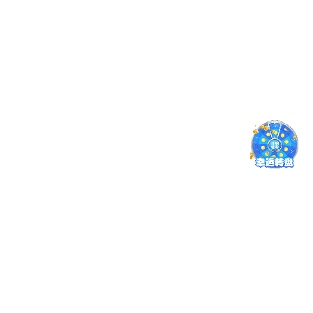
他展现出良好的状态时，不仅自己会受到鼓舞，还能
激励其他队员全力以赴。这也是为什么外界如此关注
他健康状况的重要原因之一。
3、公众与媒体反应探讨
此次关于内马尔的小腿伤情传闻，引发了媒体和公众
热烈讨论。从社交平台到新闻报道，各种声音层出不
穷。一些乐观主义者认为这是正常的赛季波动，而悲
观派则对此表示担忧，甚至预测可能影响巴西队在世
界杯上的表现。
社交媒体上，各类评论纷至沓来，有的人表达了对他
的支持，希望他尽快恢复；也有人开始质疑其职业素
养和耐用性。这种极端反应其实并不罕见，因为明星
运动员总是处在聚光灯下，他们的一举一动都受到密