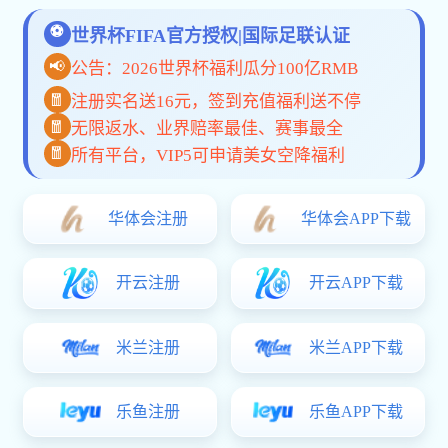
数据从这里开始
覆盖实时赛事、专业数据、高清视频，
牛八体育
首页APP
与网页版为您提供便捷的体育服务。
APP下载
网页版入口
首页
/
体育新闻
/ 正文
2026-06-22 18:58
42 次阅读
内马尔澄清世界杯伤情传闻小腿状态良好