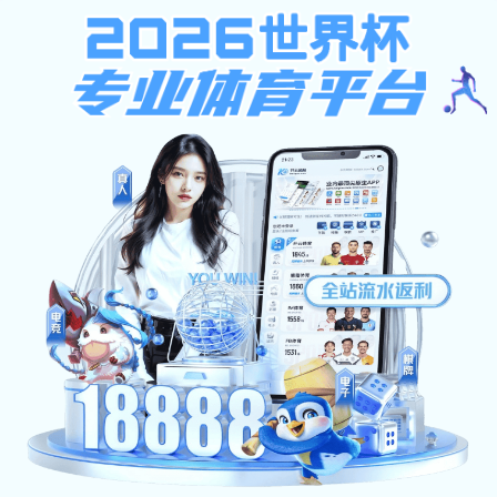
注册入口
牛八体育首页
—— 比赛