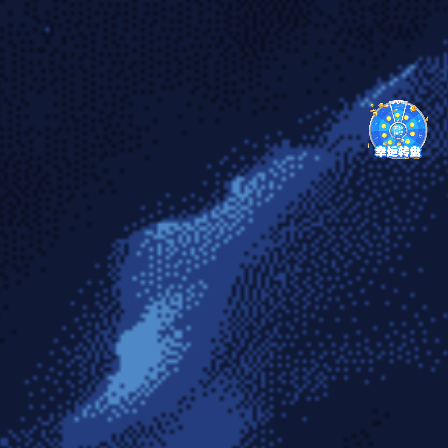
队化学反应将是决定这一互换成功与否的重
谈及战术时，不同球员对教练意图理解和执
为主要得分手，其战术理解和执行往往较为
完全掌握复杂战术仍需观察。
计进攻套路，同时强化针对新主力球员的配
的优势，是保证战术顺利实施的重要前提。
修改，也可能导致短期内效果不佳，从而影
对于新阵容适配性的深思熟虑，以及根据实
接影响到绿军在东部赛季中的最终排名及晋