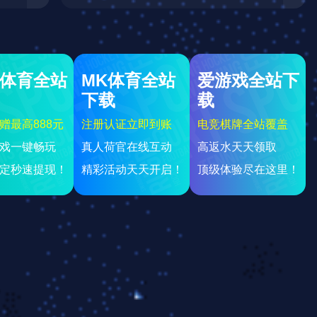
、团队化学反应、战术执行能力及心理素质
位置，还将提供对未来季后赛走向的预测。
自拥有独特的技术特点。若塔图姆以出色的
篮机会，同时也具备良好的三分投射能力。
攻防两端都为球队贡献力量。他的突破能力
给队友。
分，而布朗则更多的是通过全面的表现来帮
导致绿军在进攻端或防守端出现短板。如果
若塔图姆那样稳定输出，将成为一个大问
。若塔图姆喜欢控制比赛节奏，通过个人能