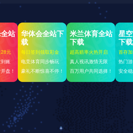
文章将从四个方面进行详细阐述：技术特点比较
影响。这一分析不仅将揭示绿军在东部竞争中的
1、技术特点比较
若塔图姆和布朗都是凯尔特人队的重要球员，各
得分能力和灵活性著称，他能够通过运球创造投
而布朗则更加注重防守，身体素质优越，可以在
强，对抗性好，可以有效地吸引防守并创造机会
从数据上看，若塔图姆常常能在关键时刻拿下高
助球队。他们各有千秋，但若互换位置，可能会
让布朗承担起主要得分手的角色，他是否能够像
题。
此外，在比赛节奏方面，两人的风格也有所不同