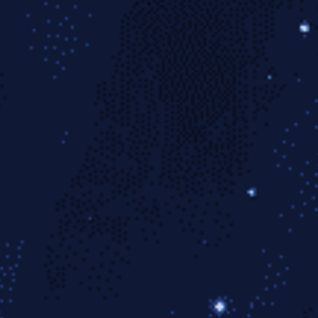
力寻找空位，而布朗则倾向于快速推进，以速度
响到绿军的战术部署和比赛策略，从而影响他们
2、团队化学反应
团队化学反应是篮球比赛中至关重要的一环，尤
立了良好的默契，他们了解彼此的位置和习惯，
一旦发生改变，将会对整个球队产生连锁反应。
假如交换了二者的位置，新的搭档关系需要时间
而出现失误，从而影响比赛结果。此外，新加入
疑增加了球队的不确定性。如果这种情况持续存
力，从而降低其排名。
然而，如果两位球员能够迅速调整状态并找到新
不到的新火花。例如，如果布朗能够适应作为主