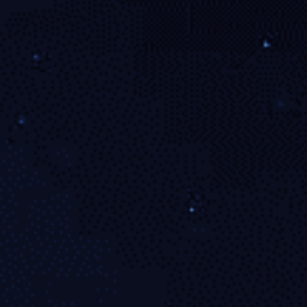
下一篇：
Whoscored最新评分阵容揭晓K77与