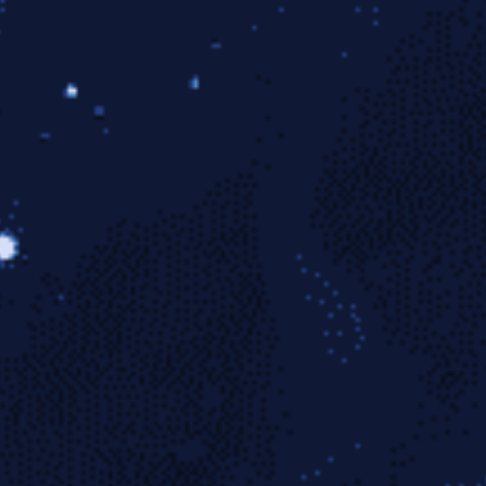
军在面对强敌时展现出更大的竞争力。因此，团
要因素。
3、战术执行能力
战术执行能力直接关系到球队在场上的表现。当
行力的差异，会明显体现在比赛中。若塔图姆作
成熟，而布朗虽有着优秀的身体条件，但是否能
如果两者角色互换，这意味着教练组需要重新设
合训练。在这一过程中，教练如何利用每位球员
同时，如果原本以某种方式运作良好的战术被迫
响整体表现。
因此，在评估这次互换时，还必须考虑到教练组
时反馈进行及时调整的重要性。这些因素都会直
级形势。