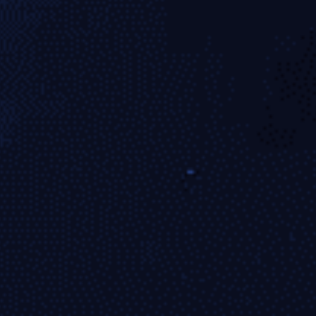
引
球衣设计引起了球迷们的...
龙
布朗·詹姆斯的全明星...
新