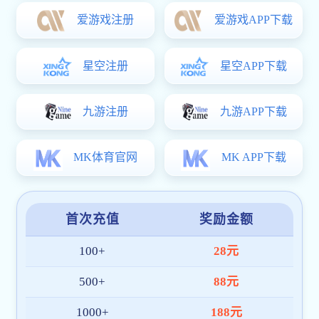
话与决策建议
在足球世界中，球员与教练之间的沟通和理解至关重
要。前塞内加尔主帅在回忆马内罢赛事件时，强调了
关键对话的重要性，以及他所做出的决策建议。这一
事件不仅影响了塞内加尔国家队的战绩，也反映出球
员心理状态与团队氛围之间的微妙关系。本文将从四
个方面详细探讨这一事件，包括马内罢赛的背景、关
键对话内容、决策建议及其后果分析，以期深入理解
这一复杂局面中的各种因素。
1、马内罢赛的背景