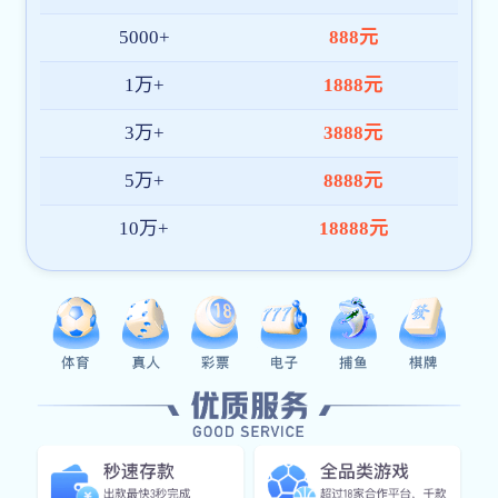
马内作为塞内加尔国家队的核心球员，其表现一直备
受关注。然而，在某场比赛前，由于个人原因，马内
选择了罢赛。这一决定让球队感到震惊，同时也引发
了媒体和球迷的大量讨论。了解这种情况的背景，有
助于我们更好地理解事情发展的脉络。
首先，马内作为球队明星球员，他的一举一动都受到
极大的关注。在高强度的比赛压力下，运动员常常会
面临心理负担。而在此之前，马内经历了一段时间的
不顺利，这或许是他选择自我保护的一种方式。他希
望通过罢赛来调整自己的状态，以便为未来的比赛做
好准备。
其次，从球队整体来看，塞内加尔国家队正处于一个
转型期。在这样的情况下，每位球员都承担着巨大的